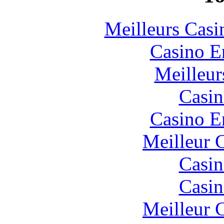
Meilleurs Casi
Casino E
Meilleur
Casin
Casino E
Meilleur 
Casin
Casin
Meilleur 