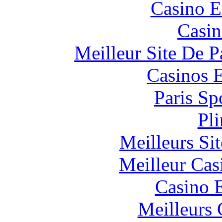
Casino E
Casin
Meilleur Site De Pa
Casinos E
Paris Sp
Pl
Meilleurs Sit
Meilleur Cas
Casino 
Meilleurs 