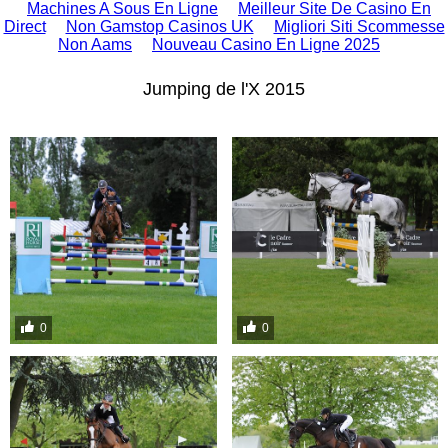
Machines A Sous En Ligne
Meilleur Site De Casino En
Direct
Non Gamstop Casinos UK
Migliori Siti Scommesse
Non Aams
Nouveau Casino En Ligne 2025
Jumping de l'X 2015
0
0