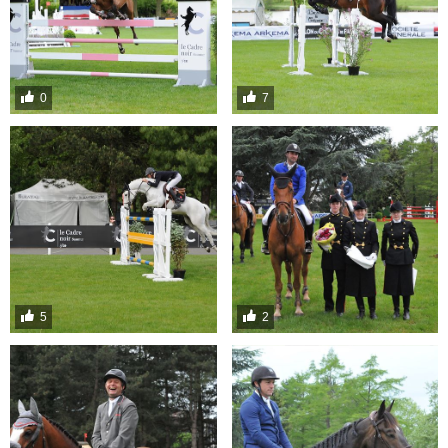
0
7
5
2